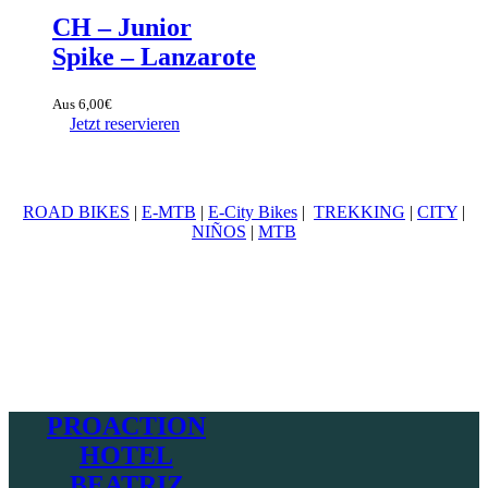
CH – Junior
Spike – Lanzarote
Aus
6,00
€
Jetzt reservieren
ROAD BIKES
|
E-MTB
|
E-City Bikes
|
TREKKING
|
CITY
|
NIÑOS
|
MTB
PROACTION
HOTEL
BEATRIZ