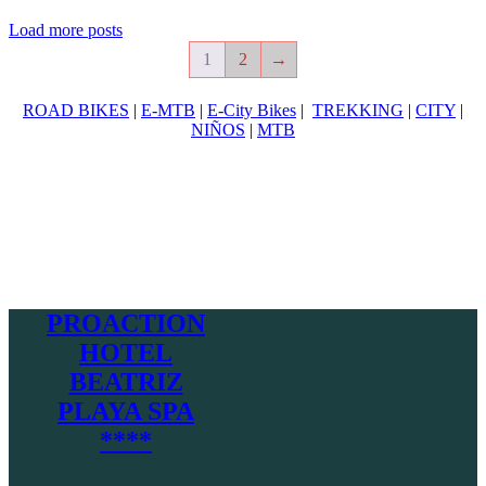
Load more posts
1
2
→
ROAD BIKES
|
E-MTB
|
E-City Bikes
|
TREKKING
|
CITY
|
NIÑOS
|
MTB
PROACTION
HOTEL
BEATRIZ
PLAYA SPA
****