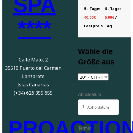
SPA
5 - Tage:
6 - Tage:
40,00
€
6,00
€
/
****
Festpreis
Tag
Wähle die
Calle Mato, 2
Größe aus
35510 Puerto del Carmen
Lanzarote
Islas Canarias
(+34) 626 355 655
Abholdatum
PROACTIO
Termin