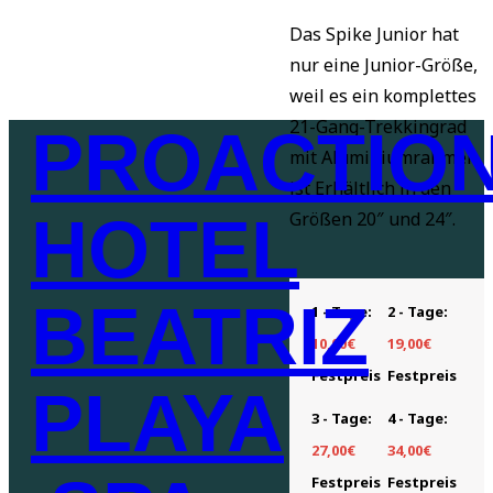
Das Spike Junior hat
nur eine Junior-Größe,
weil es ein komplettes
21-Gang-Trekkingrad
PROACTIO
mit Aluminiumrahmen
ist Erhältlich in den
HOTEL
Größen 20″ und 24″.
BEATRIZ
1 - Tage:
2 - Tage:
10,00
€
19,00
€
Festpreis
Festpreis
PLAYA
3 - Tage:
4 - Tage:
27,00
€
34,00
€
Festpreis
Festpreis