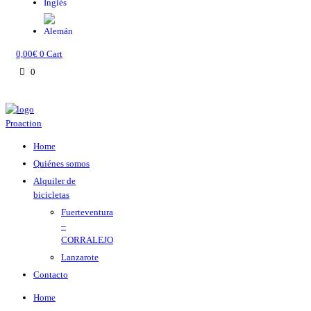
0,00
€
0
Cart
0
Home
Quiénes somos
Alquiler de
bicicletas
Fuerteventura
–
CORRALEJO
Lanzarote
Contacto
Home