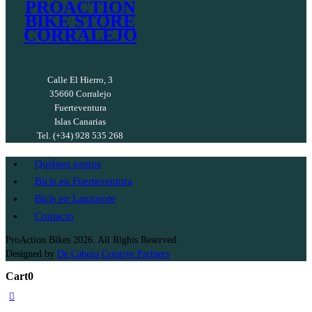
PROACTION
BIKE STORE
CORRALEJO
Calle El Hierro, 3
35660 Corralejo
Fuerteventura
Islas Canarias
Tel. (+34) 928 535 268
Quiénes somos
Bicis en Fuerteventura
Bicis en Lanzarote
Contacto
ProAction Bikes 2026. All Rights Reserved.
Designed by
De Cabeza Creative Partners
Cart
0