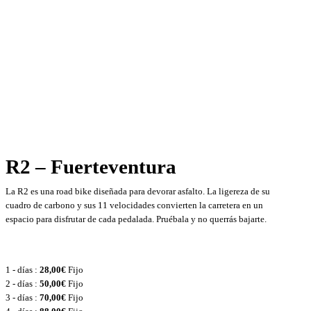
XXL (190 cm - 205 cm) - R2F
Shimano 105, 11 Speeds
Shimano 105 11/25
Shimano 105
FSA 50/34
Carbono 1.5"
Carbono
28" FSA Team 25
R2 – Fuerteventura
La R2 es una road bike diseñada para devorar asfalto. La ligereza de su
cuadro de carbono y sus 11 velocidades convierten la carretera en un
espacio para disfrutar de cada pedalada. Pruébala y no querrás bajarte.
1 - días :
28,00
€
Fijo
2 - días :
50,00
€
Fijo
3 - días :
70,00
€
Fijo