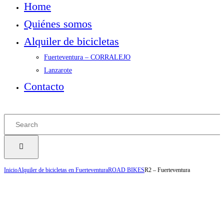
Home
Quiénes somos
Alquiler de bicicletas
Fuerteventura – CORRALEJO
Lanzarote
Contacto
Inicio
Alquiler de bicicletas en Fuerteventura
ROAD BIKES
R2 – Fuerteventura
Descripción
Modelo: BH Quartz Full Carbon