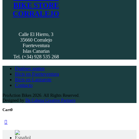
BIKE STORE
CORRALEJO
Calle El Hierro, 3
35660 Corralejo
Fuerteventura
Islas Canarias
Tel. (+34) 928 535 268
Quiénes somos
Bicis en Fuerteventura
Bicis en Lanzarote
Contacto
ProAction Bikes 2026. All Rights Reserved.
Designed by
De Cabeza Creative Partners
Cart
0